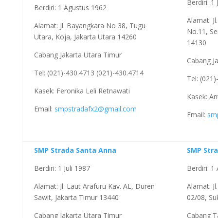
Berdiri: 1
Berdiri: 1 Agustus 1962
Alamat: Jl
Alamat: Jl. Bayangkara No 38, Tugu
No.11, Se
Utara, Koja, Jakarta Utara 14260
14130
Cabang Jakarta Utara Timur
Cabang Ja
Tel: (021)-430.4713 (021)-430.4714
Tel: (021
Kasek: Feronika Leli Retnawati
Kasek: An
Email:
smpstradafx2@gmail.com
Email:
sm
SMP Strada Santa Anna
SMP Stra
Berdiri: 1 Juli 1987
Berdiri: 
Alamat: Jl. Laut Arafuru Kav. AL, Duren
Alamat: J
Sawit, Jakarta Timur 13440
02/08, Su
Cabang Jakarta Utara Timur
Cabang T