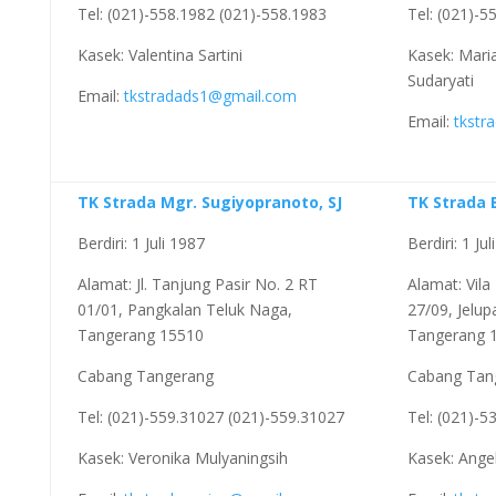
Tel: (021)-558.1982 (021)-558.1983
Tel: (021)-5
Kasek: Valentina Sartini
Kasek: Mari
Sudaryati
Email:
tkstradads1@gmail.com
Email:
tkstr
TK Strada Mgr. Sugiyopranoto, SJ
TK Strada 
Berdiri: 1 Juli 1987
Berdiri: 1 Ju
Alamat: Jl. Tanjung Pasir No. 2 RT
Alamat: Vila
01/01, Pangkalan Teluk Naga,
27/09, Jelup
Tangerang 15510
Tangerang 
Cabang Tangerang
Cabang Tan
Tel: (021)-559.31027 (021)-559.31027
Tel: (021)-5
Kasek: Veronika Mulyaningsih
Kasek: Ange