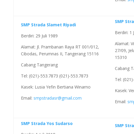
SMP Stra
SMP Strada Slamet Riyadi
Berdiri: 1 
Berdiri: 29 Juli 1989
Alamat: V
Alamat: Jl. Prambanan Raya RT 001/012,
27/09, Je
Cibodas, Perumnas II, Tangerang 15116
15310
Cabang Tangerang
Cabang T
Tel: (021)-553.7873 (021)-553.7873
Tel: (021
Kasek: Lusia Yefin Bertiana Winarno
Kasek: Ver
Email:
smpstradasr@gmail.com
Email:
sm
SMP Strada Yos Sudarso
SMP Stra