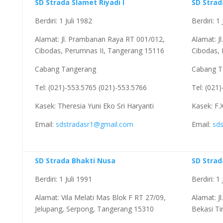
SD Strada Slamet Riyadi I
SD Strad
Berdiri: 1 Juli 1982
Berdiri: 1
Alamat: Jl. Prambanan Raya RT 001/012,
Alamat: J
Cibodas, Perumnas II, Tangerang 15116
Cibodas,
Cabang Tangerang
Cabang T
Tel: (021)-553.5765 (021)-553.5766
Tel: (021
Kasek: Theresia Yuni Eko Sri Haryanti
Kasek: F.
Email:
sdstradasr1@gmail.com
Email:
sd
SD Strada Bhakti Nusa
SD Strad
Berdiri: 1 Juli 1991
Berdiri: 1
Alamat: Vila Melati Mas Blok F RT 27/09,
Alamat: J
Jelupang, Serpong, Tangerang 15310
Bekasi Ti