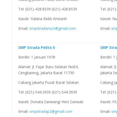
Tel: (021)-428.8539 (021)-428.8539
Tel: (021
Kasek: Yuliana Bekti Kristanti
Kasek: Nu
Email:
smpstradamu1@gmail.com
Email:
sm
SMP Strada Pelita II
SMP Str
Berdiri: 1 Januari 1978
Berdiri: 1 
Alamat: Jl. Fajar Baru Selatan No64,
Alamat: J
Cengkareng, Jakarta Barat 11730
Jakarta S
Cabang Jakarta Pusat Barat Selatan
Cabang Ja
Tel: (021)-544.3939 (021)-544.3939
Tel: (021
Kasek: Donata Sariwangi Heni Darwati
Kasek: FX.
Email:
smpstradap2@gmail.com
Email:
sm