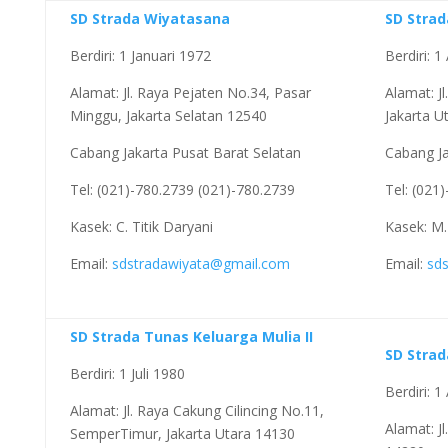
SD Strada Wiyatasana
SD Strad
Berdiri: 1 Januari 1972
Berdiri: 
Alamat: Jl. Raya Pejaten No.34, Pasar
Alamat: Jl
Minggu, Jakarta Selatan 12540
Jakarta U
Cabang Jakarta Pusat Barat Selatan
Cabang Ja
Tel: (021)-780.2739 (021)-780.2739
Tel: (021
Kasek: C. Titik Daryani
Kasek: M.
Email:
sdstradawiyata@gmail.com
Email:
sd
SD Strada Tunas Keluarga Mulia II
SD Strad
Berdiri: 1 Juli 1980
Berdiri: 
Alamat: Jl. Raya Cakung Cilincing No.11,
Alamat: Jl
SemperTimur, Jakarta Utara 14130