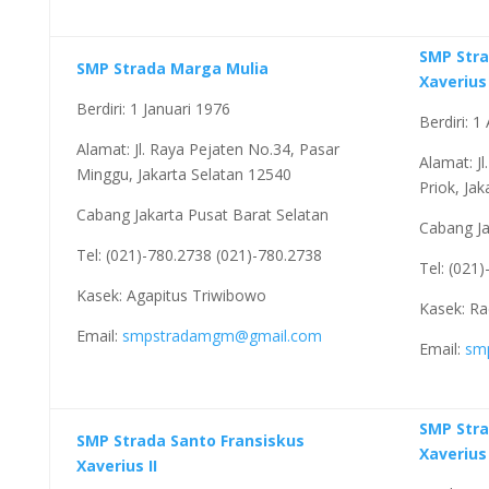
SMP Stra
SMP Strada Marga Mulia
Xaverius 
Berdiri: 1 Januari 1976
Berdiri: 
Alamat: Jl. Raya Pejaten No.34, Pasar
Alamat: J
Minggu, Jakarta Selatan 12540
Priok, Ja
Cabang Jakarta Pusat Barat Selatan
Cabang Ja
Tel: (021)-780.2738 (021)-780.2738
Tel: (021
Kasek: Agapitus Triwibowo
Kasek: Ra
Email:
smpstradamgm@gmail.com
Email:
sm
SMP Stra
SMP Strada Santo Fransiskus
Xaverius 
Xaverius II