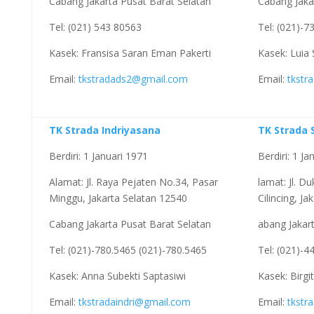
Cabang Jakarta Pusat Barat Selatan
Cabang Jaka
Tel: (021) 543 80563
Tel: (021)-7
Kasek: Fransisa Saran Eman Pakerti
Kasek: Luia
Email:
tkstradads2@gmail.com
Email:
tkstr
TK Strada Indriyasana
TK Strada 
Berdiri: 1 Januari 1971
Berdiri: 1 Ja
Alamat: Jl. Raya Pejaten No.34, Pasar
lamat: Jl. D
Minggu, Jakarta Selatan 12540
Cilincing, J
Cabang Jakarta Pusat Barat Selatan
abang Jakar
Tel: (021)-780.5465 (021)-780.5465
Tel: (021)-4
Kasek: Anna Subekti Saptasiwi
Kasek: Birgi
Email:
tkstradaindri@gmail.com
Email:
tkstr