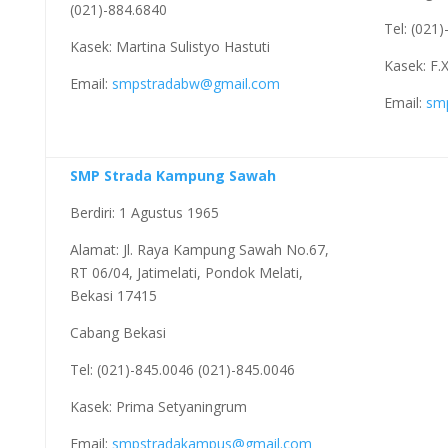
(021)-884.6840
Tel: (021
Kasek: Martina Sulistyo Hastuti
Kasek: F
Email:
smpstradabw@gmail.com
Email:
sm
SMP Strada Kampung Sawah
Berdiri: 1 Agustus 1965
Alamat: Jl. Raya Kampung Sawah No.67,
RT 06/04, Jatimelati, Pondok Melati,
Bekasi 17415
Cabang Bekasi
Tel: (021)-845.0046 (021)-845.0046
Kasek: Prima Setyaningrum
Email:
smpstradakampus@gmail.com