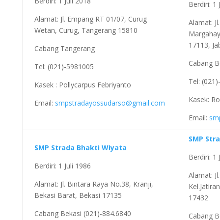
Berdiri: 1 Juli 2018
Berdiri: 1
Alamat: Jl. Empang RT 01/07, Curug
Alamat: Jl
Wetan, Curug, Tangerang 15810
Margahayu
17113, Ja
Cabang Tangerang
Cabang B
Tel: (021)-5981005
Tel: (021
Kasek : Pollycarpus Febriyanto
Kasek: Ro
Email:
smpstradayossudarso@gmail.com
Email:
sm
SMP Str
SMP Strada Bhakti Wiyata
Berdiri: 1 
Berdiri: 1 Juli 1986
Alamat: J
Alamat: Jl. Bintara Raya No.38, Kranji,
Kel.Jatir
Bekasi Barat, Bekasi 17135
17432
Cabang Bekasi (021)-884.6840
Cabang B