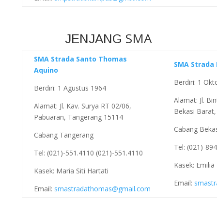
SMA
JENJANG
SMA Strada Santo Thomas
SMA Strada 
Aquino
Berdiri: 1 Ok
Berdiri: 1 Agustus 1964
Alamat: Jl. Bi
Alamat: Jl. Kav. Surya RT 02/06,
Bekasi Barat,
Pabuaran, Tangerang 15114
Cabang Bekas
Cabang Tangerang
Tel: (021)-89
Tel: (021)-551.4110 (021)-551.4110
Kasek: Emilia
Kasek: Maria Siti Hartati
Email:
smastr
Email:
smastradathomas@gmail.com