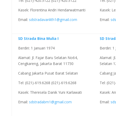
Tel: (021)-420.5122 (021)-420.5122
Tel: (021
Kasek: Florentina Andri Hendarwatmanti
Kasek: Le
Email:
sdstradavanlith1@gmail.com
Email:
sd
SD Strada Bina Mulia I
SD Stra
Berdiri: 1 Januari 1974
Berdiri: 1
Alamat: Jl. Fajar Baru Selatan No64,
Alamat: J
Cengkareng, Jakarta Barat 11730
Selatan 
Cabang Jakarta Pusat Barat Selatan
Cabang Ja
Tel: (021)-619.6268 (021)-619.6268
Tel: (021
Kasek: Theresela Danik Yuni Karlawati
Kasek: An
Email:
sdstradabm1@gmail.com
Email:
sd