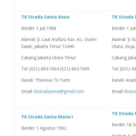
TK Strada Santa Anna
TK Strada 
Berdiri: 1 Juli 1988
Berdiri: 1 Ju
Alamat: Jl. Laut Arafuru Kav. AL, Duren
Alamat: Jl.
Sawit, Jakarta Timur 13440
Utara, Koja,
Cabang Jakarta Utara Timur
Cabang Jaka
Tel: (021)-863.1064 (021)-863.1065
Tel: (021)-4
Kasek: Theresia Tri Turni
Kasek: Anas
Email:
tkstradaanna@gmail.com
Email:
tkstr
TK Strada S
TK Strada Santa Maria I
Berdiri: 18
Berdiri: 1 Agustus 1962
Alamat: Jl. 