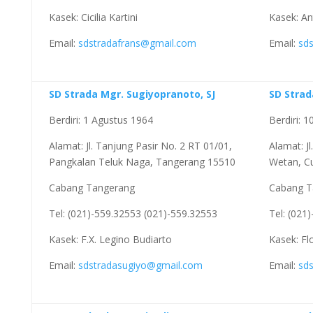
Kasek: Cicilia Kartini
Kasek: An
Email:
sdstradafrans@gmail.com
Email:
sd
SD Strada Mgr. Sugiyopranoto, SJ
SD Strad
Berdiri: 1 Agustus 1964
Berdiri: 
Alamat: Jl. Tanjung Pasir No. 2 RT 01/01,
Alamat: J
Pangkalan Teluk Naga, Tangerang 15510
Wetan, C
Cabang Tangerang
Cabang T
Tel: (021)-559.32553 (021)-559.32553
Tel: (021
Kasek: F.X. Legino Budiarto
Kasek: Fl
Email:
sdstradasugiyo@gmail.com
Email:
sd