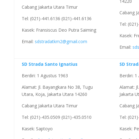
14220
Cabang Jakarta Utara Timur
Cabang Ja
Tel: (021)-441.6136 (021)-441.6136
Tel: (021
Kasek: Fransiscus Deo Putra Saiming
Kasek: Fr
Email:
sdstradatkm2@gmail.com
Email:
sd
SD Strada Santo Ignatius
SD Strad
Berdiri: 1 Agustus 1963
Berdiri: 
Alamat: Jl. Bayangkara No 38, Tugu
Alamat: J
Utara, Koja, Jakarta Utara 14260
Jakarta U
Cabang Jakarta Utara Timur
Cabang Ja
Tel: (021)-435.0509 (021)-435.0510
Tel: (021
Kasek: Saptoyo
Kasek: P