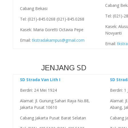
Cabang Bek
Cabang Bekasi
Tel: (021)-
Tel: (021)-845.0268 (021)-845.0268
Kasek: Alusi
Kasek: Maria Goretti Octavia Pepe
Novyanti
Email:
tkstradakampus@gmail.com
Email:
tkstr
SD
JENJANG
SD Strada Van Lith I
SD Stra
Berdiri: 24 Mei 1924
Berdiri: 1
Alamat: Jl. Gunung Sahari Raya No.88,
Alamat: J
Jakarta Pusat 10610
Abang, Ja
Cabang Jakarta Pusat Barat Selatan
Cabang Ja