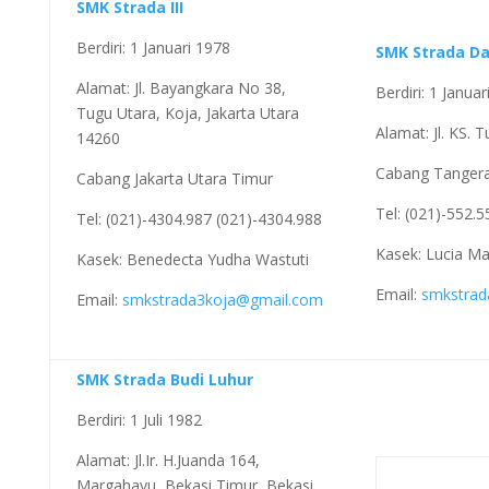
SMK Strada III
Berdiri: 1 Januari 1978
SMK Strada D
Alamat: Jl. Bayangkara No 38,
Berdiri: 1 Janua
Tugu Utara, Koja, Jakarta Utara
Alamat: Jl. KS.
14260
Cabang Tanger
Cabang Jakarta Utara Timur
Tel: (021)-552.
Tel: (021)-4304.987 (021)-4304.988
Kasek: Lucia Ma
Kasek: Benedecta Yudha Wastuti
Email:
smkstra
Email:
smkstrada3koja@gmail.com
SMK Strada Budi Luhur
Berdiri: 1 Juli 1982
Alamat: Jl.Ir. H.Juanda 164,
Margahayu, Bekasi Timur, Bekasi