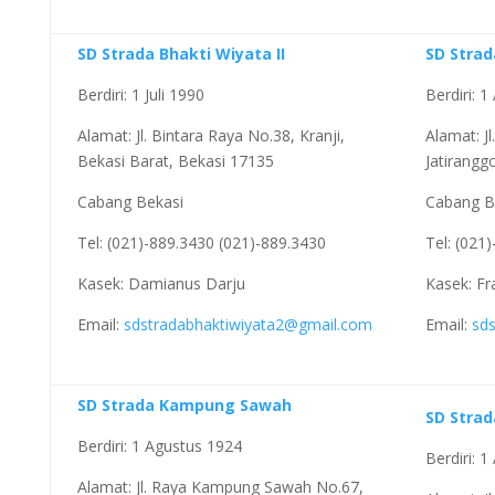
SD Strada Bhakti Wiyata II
SD Stra
Berdiri: 1 Juli 1990
Berdiri: 
Alamat: Jl. Bintara Raya No.38, Kranji,
Alamat: J
Bekasi Barat, Bekasi 17135
Jatirangg
Cabang Bekasi
Cabang B
Tel: (021)-889.3430 (021)-889.3430
Tel: (021
Kasek: Damianus Darju
Kasek: Fr
Email:
sdstradabhaktiwiyata2@gmail.com
Email:
sd
SD Strada Kampung Sawah
SD Stra
Berdiri: 1 Agustus 1924
Berdiri: 
Alamat: Jl. Raya Kampung Sawah No.67,