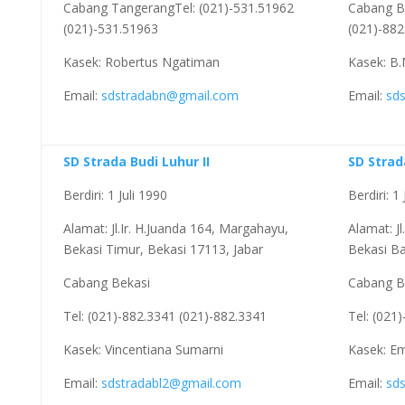
Cabang TangerangTel: (021)-531.51962
Cabang Be
(021)-531.51963
(021)-882
Kasek: Robertus Ngatiman
Kasek: B.
Email:
sdstradabn@gmail.com
Email:
sd
SD Strada Budi Luhur II
SD Strad
Berdiri: 1 Juli 1990
Berdiri: 1
Alamat: Jl.Ir. H.Juanda 164, Margahayu,
Alamat: Jl
Bekasi Timur, Bekasi 17113, Jabar
Bekasi Ba
Cabang Bekasi
Cabang B
Tel: (021)-882.3341 (021)-882.3341
Tel: (021
Kasek: Vincentiana Sumarni
Kasek: Em
Email:
sdstradabl2@gmail.com
Email:
sd