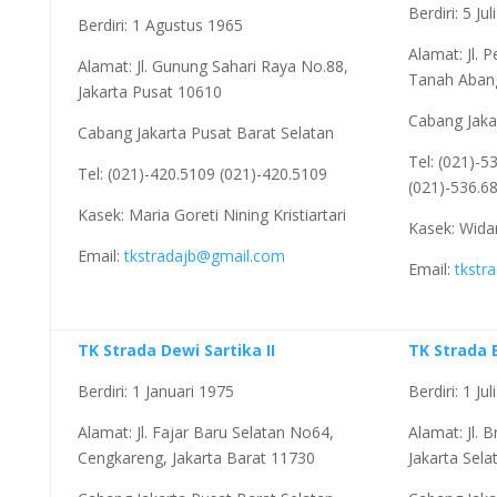
Berdiri: 5 Ju
Berdiri: 1 Agustus 1965
Alamat: Jl. 
Alamat: Jl. Gunung Sahari Raya No.88,
Tanah Abang
Jakarta Pusat 10610
Cabang Jaka
Cabang Jakarta Pusat Barat Selatan
Tel: (021)-5
Tel: (021)-420.5109 (021)-420.5109
(021)-536.6
Kasek: Maria Goreti Nining Kristiartari
Kasek: Widar
Email:
tkstradajb@gmail.com
Email:
tkstr
TK Strada Dewi Sartika II
TK Strada 
Berdiri: 1 Januari 1975
Berdiri: 1 Ju
Alamat: Jl. Fajar Baru Selatan No64,
Alamat: Jl.
Cengkareng, Jakarta Barat 11730
Jakarta Sel