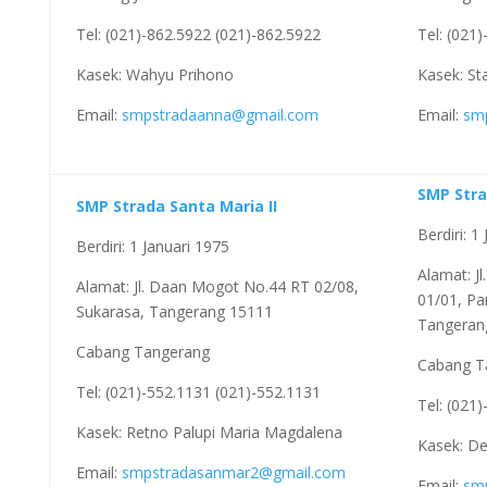
Tel: (021)-862.5922 (021)-862.5922
Tel: (021
Kasek: Wahyu Prihono
Kasek: Sta
Email:
smpstradaanna@gmail.com
Email:
sm
SMP Stra
SMP Strada Santa Maria II
Berdiri: 1 
Berdiri: 1 Januari 1975
Alamat: Jl
Alamat: Jl. Daan Mogot No.44 RT 02/08,
01/01, Pa
Sukarasa, Tangerang 15111
Tangeran
Cabang Tangerang
Cabang T
Tel: (021)-552.1131 (021)-552.1131
Tel: (021
Kasek: Retno Palupi Maria Magdalena
Kasek: D
Email:
smpstradasanmar2@gmail.com
Email:
sm