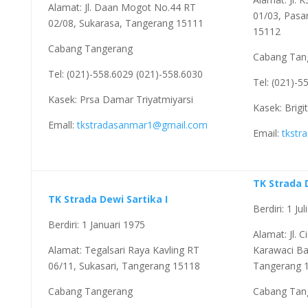
Alamat: Jl. Daan Mogot No.44 RT
01/03, Pasa
02/08, Sukarasa, Tangerang 15111
15112
Cabang Tangerang
Cabang Tan
Tel: (021)-558.6029 (021)-558.6030
Tel: (021)-5
Kasek: Prsa Damar Triyatmiyarsi
Kasek: Brigi
Emall:
tkstradasanmar1@gmail.com
Email:
tkstr
TK Strada D
TK Strada Dewi Sartika I
Berdiri: 1 Ju
Berdiri: 1 Januari 1975
Alamat: Jl. C
Alamat: Tegalsari Raya Kavling RT
Karawaci Ba
06/11, Sukasari, Tangerang 15118
Tangerang 
Cabang Tangerang
Cabang Tan