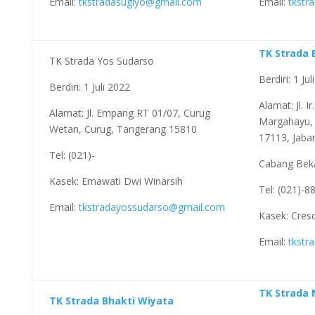
Email:
tkstradasugiyo@gmail.com
Email:
tkstr
TK Strada 
TK Strada Yos Sudarso
Berdiri: 1 Ju
Berdiri: 1 Juli 2022
Alamat: Jl. I
Alamat: Jl. Empang RT 01/07, Curug
Margahayu, 
Wetan, Curug, Tangerang 15810
17113, Jaba
Tel: (021)-
Cabang Bek
Kasek: Emawati Dwi Winarsih
Tel: (021)-8
Email:
tkstradayossudarso@gmail.com
Kasek: Cresc
Email:
tkstr
TK Strada
TK Strada Bhakti Wiyata