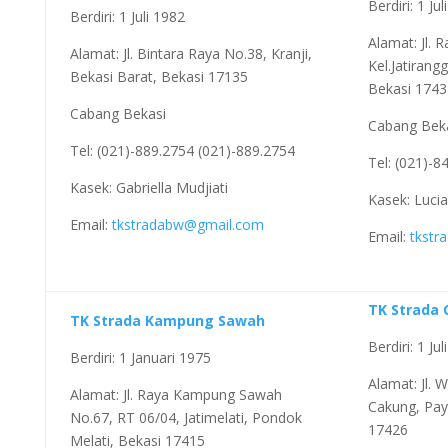
Berdiri: 1 Ju
Berdiri: 1 Juli 1982
Alamat: Jl.
Alamat: Jl. Bintara Raya No.38, Kranji,
Kel.Jatirang
Bekasi Barat, Bekasi 17135
Bekasi 1743
Cabang Bekasi
Cabang Bek
Tel: (021)-889.2754 (021)-889.2754
Tel: (021)-8
Kasek: Gabriella Mudjiati
Kasek: Lucia
Email:
tkstradabw@gmail.com
Email:
tkstr
TK Strada
TK Strada Kampung Sawah
Berdiri: 1 Ju
Berdiri: 1 Januari 1975
Alamat: Jl. 
Alamat: Jl. Raya Kampung Sawah
Cakung, Paya
No.67, RT 06/04, Jatimelati, Pondok
17426
Melati, Bekasi 17415