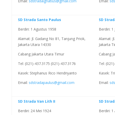
Email:
sdstradaignatius@gmail.com
Email:
sd
SD Strada Santo Paulus
SD Stra
Berdiri: 1 Agustus 1958
Berdiri: 1
Alamat: Jl. Gadang No 81, Tanjung Priok,
Alamat: J
Jakarta Utara 14330
Jakarta T
Cabang Jakarta Utara Timur
Cabang Ja
Tel: (021)-437.3175 (021)-437.3176
Tel: (021
Kasek: Stephanus Rico Hendriyanto
Kasek: Tr
Email:
sdstradapaulus@gmail.com
Email:
sd
SD Strada Van Lith II
SD Strad
Berdiri: 24 Mei 1924
Berdiri: 