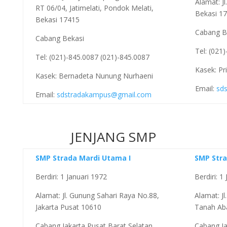
Alamat: Jl
RT 06/04, Jatimelati, Pondok Melati,
Bekasi 17
Bekasi 17415
Cabang B
Cabang Bekasi
Tel: (021
Tel: (021)-845.0087 (021)-845.0087
Kasek: Pr
Kasek: Bernadeta Nunung Nurhaeni
Email:
sd
Email:
sdstradakampus@gmail.com
JENJANG SMP
SMP Strada Mardi Utama I
SMP Str
Berdiri: 1 Januari 1972
Berdiri: 1
Alamat: Jl. Gunung Sahari Raya No.88,
Alamat: J
Jakarta Pusat 10610
Tanah Aba
Cabang Jakarta Pusat Barat Selatan
Cabang Ja