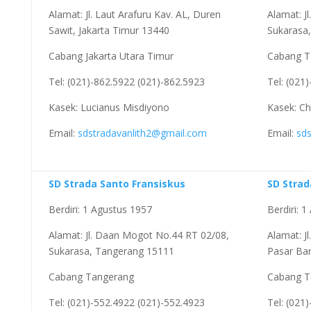
Alamat: Jl. Laut Arafuru Kav. AL, Duren
Alamat: J
Sawit, Jakarta Timur 13440
Sukarasa
Cabang Jakarta Utara Timur
Cabang T
Tel: (021)-862.5922 (021)-862.5923
Tel: (021
Kasek: Lucianus Misdiyono
Kasek: Chi
Email:
sdstradavanlith2@gmail.com
Email:
sd
SD Strada Santo Fransiskus
SD Strad
Berdiri: 1 Agustus 1957
Berdiri: 
Alamat: Jl. Daan Mogot No.44 RT 02/08,
Alamat: J
Sukarasa, Tangerang 15111
Pasar Ba
Cabang Tangerang
Cabang T
Tel: (021)-552.4922 (021)-552.4923
Tel: (021