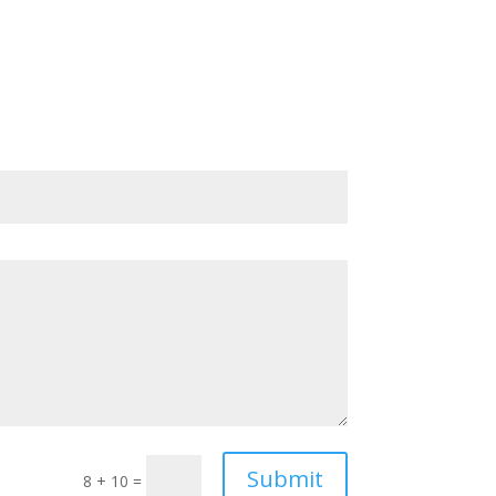
Submit
8 + 10
=