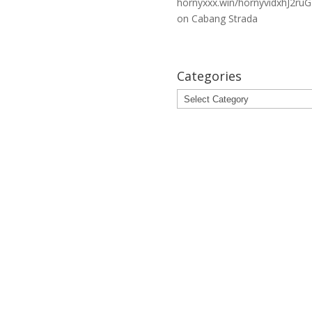
hornyxxx.win/hornyvidxhJ2ru
on
Cabang Strada
Categories
Categories