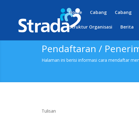
Home
Cabang
Cabang
Struktur Organisasi
Berita
Pendaftaran / Peneri
Halaman ini berisi informasi cara mendaftar men
Tulisan