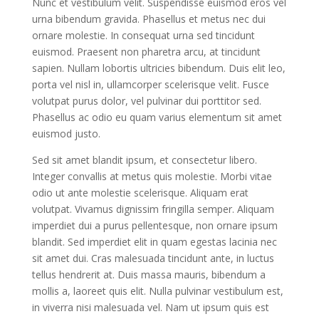
Nunc et vestibulum velit. Suspendisse euismod eros vel
urna bibendum gravida. Phasellus et metus nec dui
ornare molestie. In consequat urna sed tincidunt
euismod. Praesent non pharetra arcu, at tincidunt
sapien. Nullam lobortis ultricies bibendum. Duis elit leo,
porta vel nisl in, ullamcorper scelerisque velit. Fusce
volutpat purus dolor, vel pulvinar dui porttitor sed.
Phasellus ac odio eu quam varius elementum sit amet
euismod justo.
Sed sit amet blandit ipsum, et consectetur libero.
Integer convallis at metus quis molestie. Morbi vitae
odio ut ante molestie scelerisque. Aliquam erat
volutpat. Vivamus dignissim fringilla semper. Aliquam
imperdiet dui a purus pellentesque, non ornare ipsum
blandit. Sed imperdiet elit in quam egestas lacinia nec
sit amet dui. Cras malesuada tincidunt ante, in luctus
tellus hendrerit at. Duis massa mauris, bibendum a
mollis a, laoreet quis elit. Nulla pulvinar vestibulum est,
in viverra nisi malesuada vel. Nam ut ipsum quis est